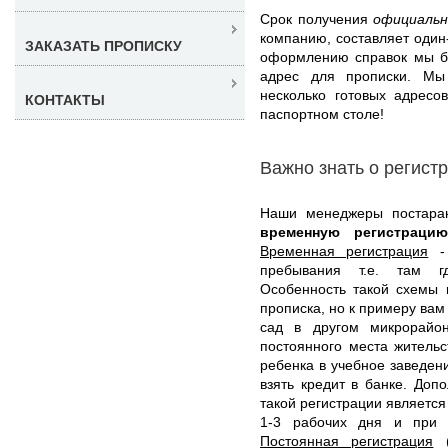
Срок получения
официальн
компанию, составляет один-
ЗАКАЗАТЬ ПРОПИСКУ
оформлению справок мы бе
адрес для прописки. Мы
несколько готовых адресо
КОНТАКТЫ
паспортном столе!
Важно знать о регист
Наши менеджеры постара
временную регистрац
Временная регистрация
- 
пребывания т.е. там г
Особенность такой схемы 
прописка, но к примеру вам
сад в другом микрорайо
постоянного места жительс
ребенка в учебное заведени
взять кредит в банке. До
такой регистрации является
1-3 рабочих дня и при 
Постоянная регистрация
(